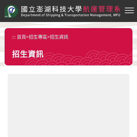
跳
到
主
要
內
:::
首頁
>
招生專區
>
招生資訊
容
區
招生資訊
塊