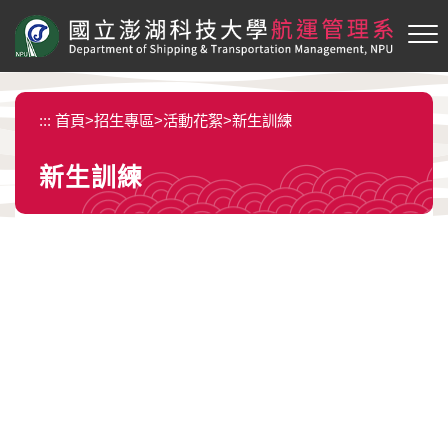
跳
到
主
要
內
:::
首頁
>
招生專區
>
活動花絮
>
新生訓練
容
區
新生訓練
塊