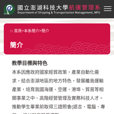
跳
到
主
要
內
:::
首頁
>
本系簡介
>
簡介
容
區
簡介
塊
教學目標與特色
本系因應政府國家經貿政策，產業自動化需
求，結合澎湖地區的地方特色，發展離島運輸
產業，培育我國海運、空運、港埠、貿易等相
關事業之中、高階經營管理及實務科技人才。
推動學生畢業前取得三證照會(語言、電腦、專